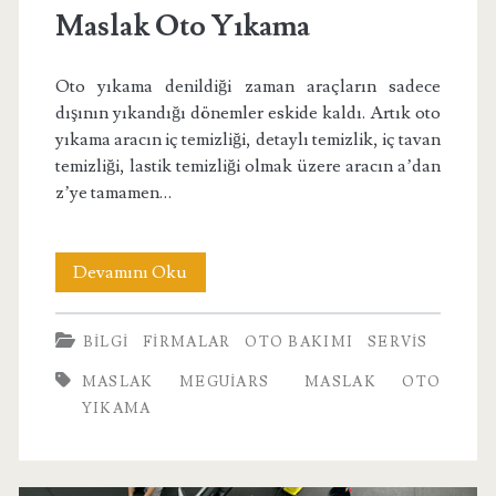
Maslak Oto Yıkama
Oto yıkama denildiği zaman araçların sadece
dışının yıkandığı dönemler eskide kaldı. Artık oto
yıkama aracın iç temizliği, detaylı temizlik, iç tavan
temizliği, lastik temizliği olmak üzere aracın a’dan
z’ye tamamen…
Maslak
Devamını Oku
Oto
BILGI
FIRMALAR
OTO BAKIMI
SERVIS
Yıkama
MASLAK MEGUIARS
MASLAK OTO
YIKAMA