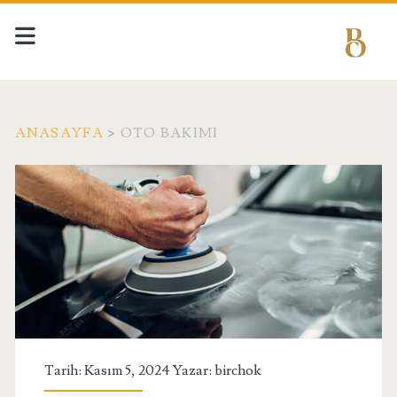
ANASAYFA
>
OTO BAKIMI
Kategori:
<span>Oto
Bakımı</span>
Tarih: Kasım 5, 2024 Yazar:
birchok