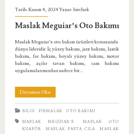
Tarih: Kasım 4, 2024 Yazar:
birchok
Maslak Meguiar’s Oto Bakımı
Maslak Meguiar’s oto bakım ürünleri konusunda
dünya lideridir. İç yüzey bakımı, jant bakımı, lastik
bakımı, far bakımı, boyalı yüzey bakımı, motor
bakımı, açılır tavan bakımı, cam bakımı
uygulamalarımızdan sadece bir…
Maslak
Devamını Oku
Meguiar’s
BILGI
FIRMALAR
OTO BAKIMI
Oto
MASLAK MEGUIAR’S
MASLAK OTO
Bakımı
KUAFÖR
MASLAK PASTA CILA
MASLAK