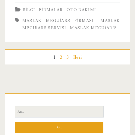
Meguiars
BILGI
FIRMALAR
OTO BAKIMI
Firması
MASLAK MEGUIARS FIRMASI
MASLAK
MEGUIARS SERVISI
MASLAK MEGUIAR’S
Yazı
1
2
3
İleri
sayfalandırması
Birincil
Yan
Ara:
Menü