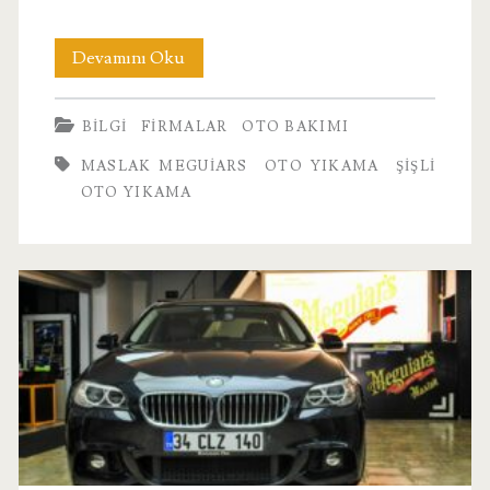
Şişli
Devamını Oku
Oto
BILGI
FIRMALAR
OTO BAKIMI
Yıkama
MASLAK MEGUIARS
OTO YIKAMA
ŞIŞLI
OTO YIKAMA