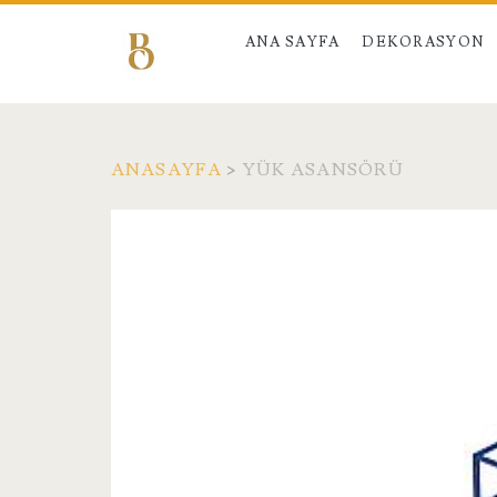
ANA SAYFA
DEKORASYON
ANASAYFA
>
YÜK ASANSÖRÜ
Kategori:
<span>Yük
Asansörü</span>