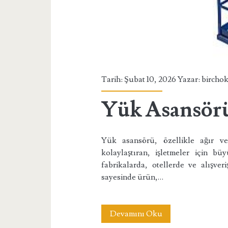
Tarih: Şubat 10, 2026 Yazar:
bircho
Yük Asansör
Yük asansörü, özellikle ağır ve 
kolaylaştıran, işletmeler için bü
fabrikalarda, otellerde ve alışve
sayesinde ürün,…
Yük
Devamını Oku