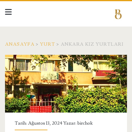
ANASAYFA
>
YURT
>
ANKARA KIZ YURTLARI
Tarih: Ağustos 13, 2024 Yazar:
birchok