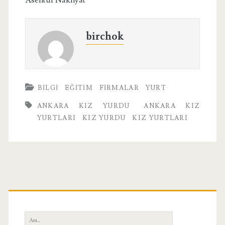
Asentur Nakliyat
birchok
BILGI
EĞITIM
FIRMALAR
YURT
ANKARA KIZ YURDU
ANKARA KIZ
YURTLARI
KIZ YURDU
KIZ YURTLARI
Birincil
Yan
Ara: