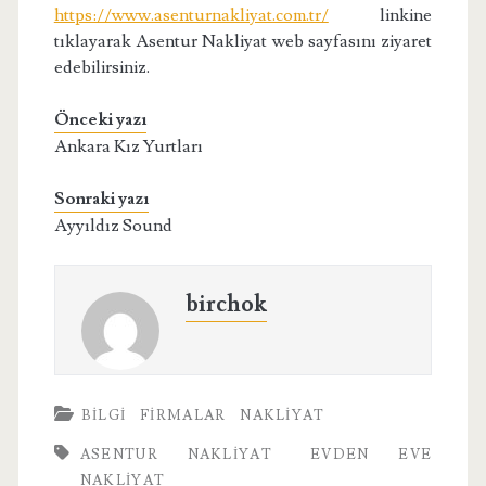
https://www.asenturnakliyat.com.tr/
linkine
tıklayarak Asentur Nakliyat web sayfasını ziyaret
edebilirsiniz.
Önceki yazı
Ankara Kız Yurtları
Sonraki yazı
Ayyıldız Sound
birchok
BILGI
FIRMALAR
NAKLIYAT
ASENTUR NAKLIYAT
EVDEN EVE
NAKLIYAT