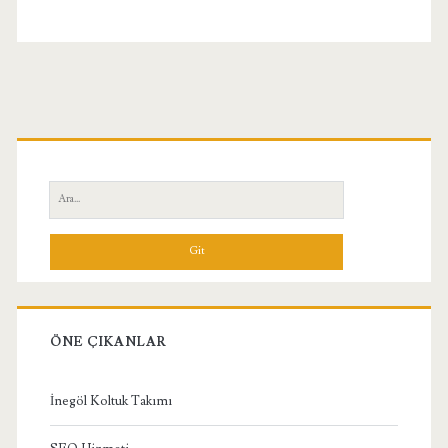
Birincil
Yan
Ara:
Menü
ÖNE ÇIKANLAR
İnegöl Koltuk Takımı