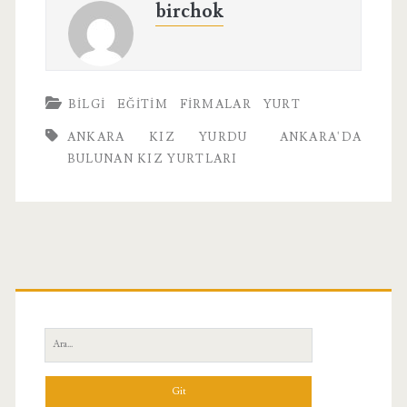
birchok
BILGI
EĞITIM
FIRMALAR
YURT
ANKARA KIZ YURDU
ANKARA'DA
BULUNAN KIZ YURTLARI
Birincil
Yan
Ara:
Menü