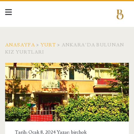
ANASAYFA
>
YURT
>
ANKARA’DA BULUNAN
KIZ YURTLARI
Tarih: Ocak 8, 2024 Yazar:
birchok