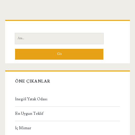
Birincil
Yan
Ara:
Menü
ÖNE ÇIKANLAR
İnegöl Yatak Odası
En Uygun Teklif
İç Mimar