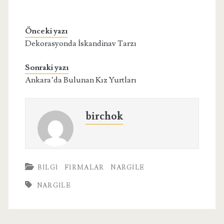
Önceki yazı
Dekorasyonda İskandinav Tarzı
Sonraki yazı
Ankara’da Bulunan Kız Yurtları
birchok
BILGI
FIRMALAR
NARGILE
NARGILE