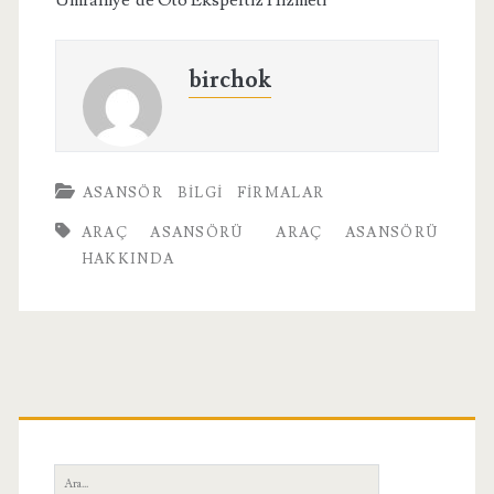
Ümraniye’de Oto Ekspertiz Hizmeti
birchok
ASANSÖR
BILGI
FIRMALAR
ARAÇ ASANSÖRÜ
ARAÇ ASANSÖRÜ
HAKKINDA
Birincil
Yan
Ara: