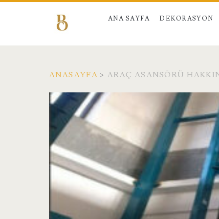
ANA SAYFA
DEKORASYON
ANASAYFA
>
ARAÇ ASANSÖRÜ HAKKI
Etiket:
<span>Araç
Asansörü
Hakkında</span>