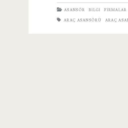
Asansörü
ASANSÖR
BILGI
FIRMALAR
Hakkında
ARAÇ ASANSÖRÜ
ARAÇ ASA