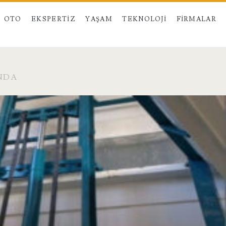
OTO
EKSPERTIZ
YAŞAM
TEKNOLOJI
FIRMALAR
NDA