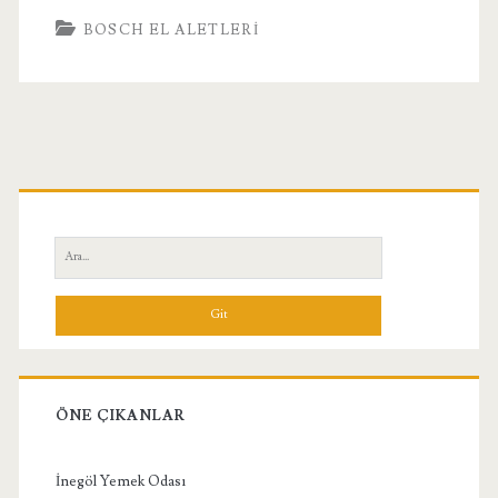
BOSCH EL ALETLERI
Birincil
Yan
Ara:
Menü
ÖNE ÇIKANLAR
İnegöl Yemek Odası