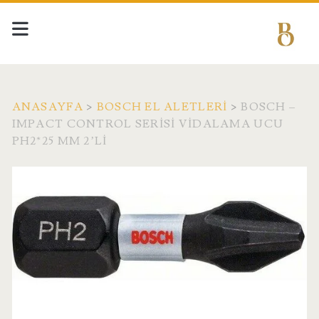
ANASAYFA
>
BOSCH EL ALETLERI
>
BOSCH –
IMPACT CONTROL SERISI VIDALAMA UCU
PH2*25 MM 2’LI