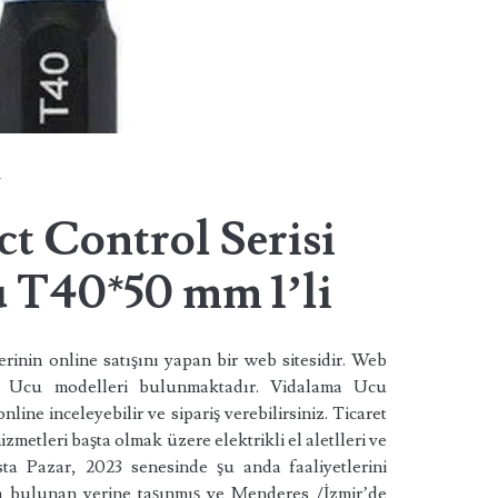
k
t Control Serisi
 T40*50 mm 1’li
erinin online satışını yapan bir web sitesidir. Web
ma Ucu modelleri bulunmaktadır. Vidalama Ucu
ine inceleyebilir ve sipariş verebilirsiniz. Ticaret
izmetleri başta olmak üzere elektrikli el aletlleri ve
sta Pazar, 2023 senesinde şu anda faaliyetlerini
 bulunan yerine taşınmış ve Menderes /İzmir’de