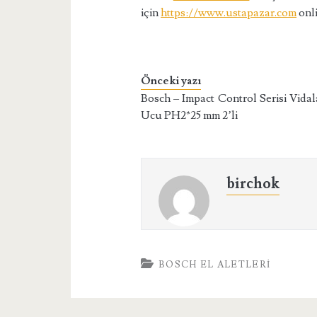
için
https://www.ustapazar.com
onli
Önceki yazı
Bosch – Impact Control Serisi Vida
Ucu PH2*25 mm 2’li
birchok
BOSCH EL ALETLERI