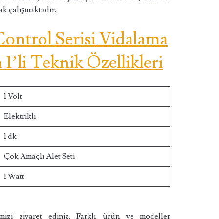
k çalışmaktadır.
Control Serisi Vidalama
’li Teknik Özellikleri
1 Volt
Elektrikli
1 dk
Çok Amaçlı Alet Seti
1 Watt
izi ziyaret ediniz. Farklı ürün ve modeller