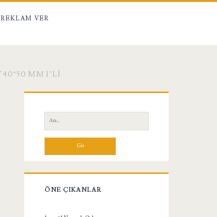
REKLAM VER
0*50 MM 1’LI
Birincil
Yan
Ara:
Menü
ÖNE ÇIKANLAR