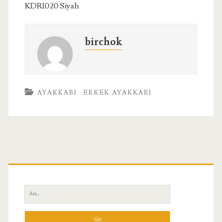
KDR1020 Siyah
birchok
AYAKKABI
ERKEK AYAKKABI
Birincil
Yan
Ara:
Menü