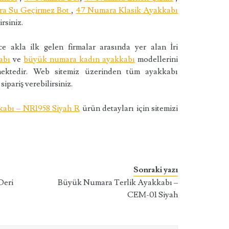
a Su Geçirmez Bot
,
47 Numara Klasik Ayakkabı
rsiniz.
e akla ilk gelen firmalar arasında yer alan İri
abı
ve
büyük numara kadın ayakkabı
modellerini
lemektedir. Web sitemiz üzerinden tüm ayakkabı
sipariş verebilirsiniz.
abı – NR1958 Siyah R
ürün detayları için sitemizi
Sonraki yazı
eri
Büyük Numara Terlik Ayakkabı –
CEM-01 Siyah