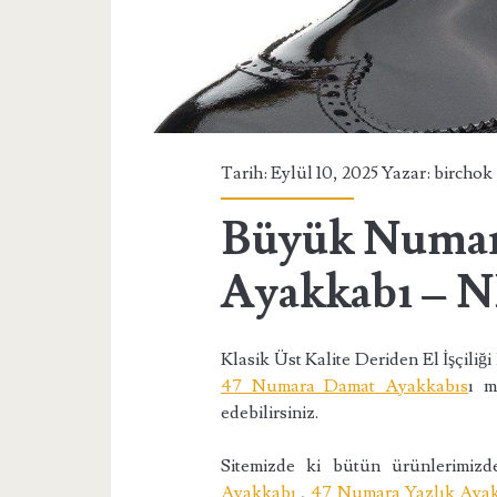
Tarih: Eylül 10, 2025 Yazar:
birchok
Büyük Numar
Ayakkabı – N
Klasik Üst Kalite Deriden El İşçiliği
47 Numara Damat Ayakkabıs
ı m
edebilirsiniz.
Sitemizde ki bütün ürünlerimi
Ayakkabı
,
47 Numara Yazlık Aya