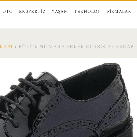
OTO
EKSPERTIZ
YAŞAM
TEKNOLOJI
FIRMALAR
KABI
>
BÜYÜK NUMARA ERKEK KLASIK AYAKKABI –