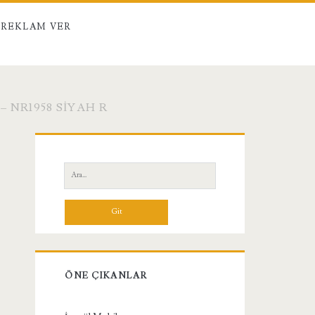
REKLAM VER
 NR1958 SIYAH R
Birincil
Yan
Ara:
Menü
ÖNE ÇIKANLAR