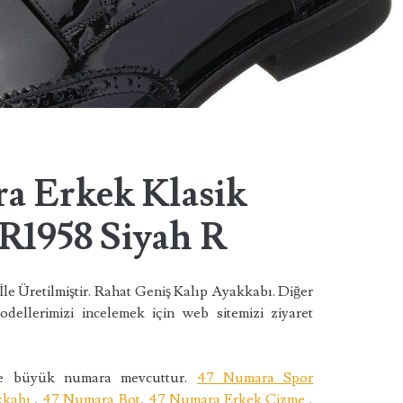
a Erkek Klasik
R1958 Siyah R
 İle Üretilmiştir. Rahat Geniş Kalıp Ayakkabı. Diğer
odellerimizi incelemek için web sitemizi ziyaret
zde büyük numara mevcuttur.
47 Numara Spor
kkabı
,
47 Numara Bot
,
47 Numara Erkek Çizme
,