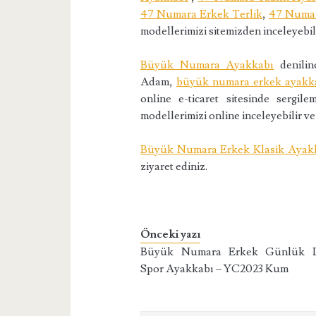
47 Numara Erkek Terlik
,
47 Numar
modellerimizi sitemizden inceleyebili
Büyük Numara Ayakkabı
denilinc
Adam,
büyük numara erkek ayakk
online e-ticaret sitesinde sergi
modellerimizi online inceleyebilir ve 
Büyük Numara Erkek Klasik Ayakk
ziyaret ediniz.
Önceki yazı
Büyük Numara Erkek Günlük D
Spor Ayakkabı – YC2023 Kum