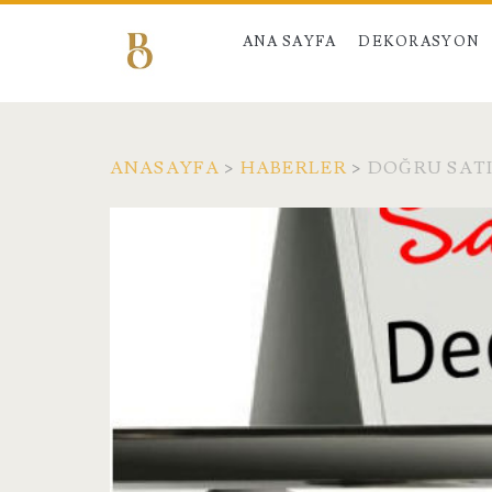
ANA SAYFA
DEKORASYON
ANASAYFA
>
HABERLER
>
DOĞRU SAT