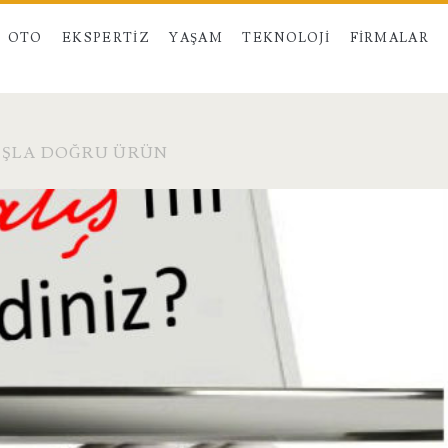
OTO
EKSPERTIZ
YAŞAM
TEKNOLOJI
FIRMALAR
IŞLA DOĞRU ÜRÜN