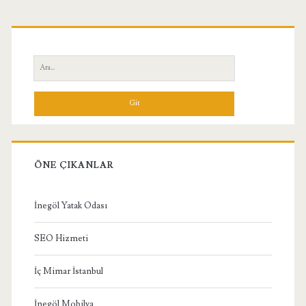
Birincil
Yan
Ara:
Menü
ÖNE ÇIKANLAR
İnegöl Yatak Odası
SEO Hizmeti
İç Mimar İstanbul
İnegöl Mobilya