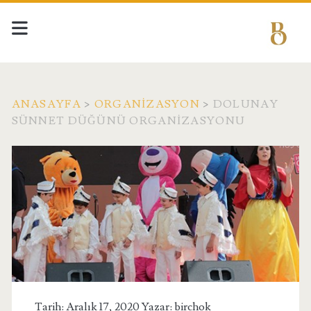
ANASAYFA
>
ORGANIZASYON
>
DOLUNAY
SÜNNET DÜĞÜNÜ ORGANIZASYONU
Tarih: Aralık 17, 2020 Yazar:
birchok