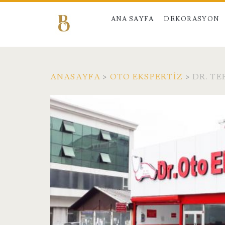
ANA SAYFA
DEKORASYON
ANASAYFA
>
OTO EKSPERTIZ
>
DR. T