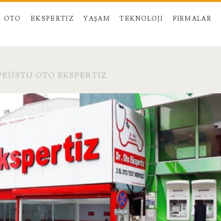
OTO
EKSPERTIZ
YAŞAM
TEKNOLOJI
FIRMALAR
EPEÜSTÜ OTO EKSPERTIZ