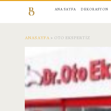
ANA SAYFA
DEKORASYON
ANASAYFA
>
OTO EKSPERTIZ
Kategori:
<span>Oto
Ekspertiz</span>