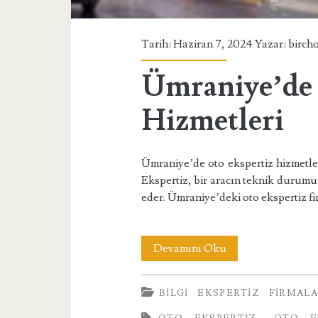
Tarih: Haziran 7, 2024 Yazar:
birch
Ümraniye’de 
Hizmetleri
Ümraniye’de oto ekspertiz hizmetler
Ekspertiz, bir aracın teknik durumu h
eder. Ümraniye’deki oto ekspertiz fi
Ümraniye’de
Devamını Oku
Oto
BILGI
EKSPERTIZ
FIRMAL
Ekspertiz