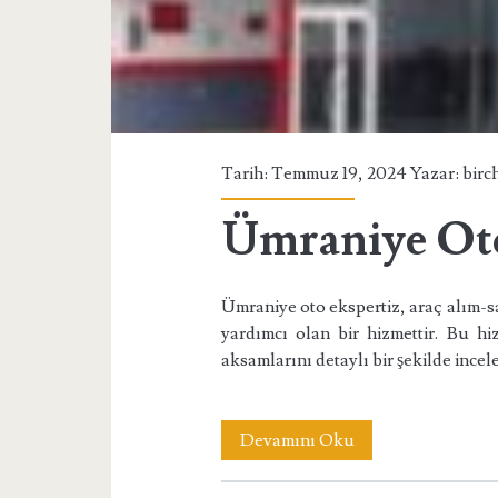
Tarih: Temmuz 19, 2024 Yazar:
birc
Ümraniye Oto
Ümraniye oto ekspertiz, araç alım-sa
yardımcı olan bir hizmettir. Bu hi
aksamlarını detaylı bir şekilde incel
Ümraniye
Devamını Oku
Oto