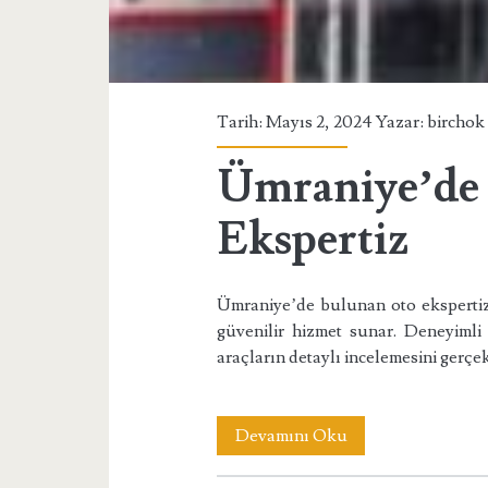
Tarih: Mayıs 2, 2024 Yazar:
birchok
Ümraniye’de
Ekspertiz
Ümraniye’de bulunan oto ekspertiz 
güvenilir hizmet sunar. Deneyiml
araçların detaylı incelemesini gerçekl
Ümraniye’de
Devamını Oku
Bulunan