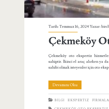
Tarih: Temmuz 16, 2024 Yazar:
birc
Çekmeköy Ot
Çekmeköy oto ekspertiz hizmetle
sahiptir. İkinci el araç alırken ya 
sahibi olmak isteyenler için oto eks
Çekmeköy
Devamını Oku
Oto
BILGI
EKSPERTIZ
FIRMAL
Ekspertiz