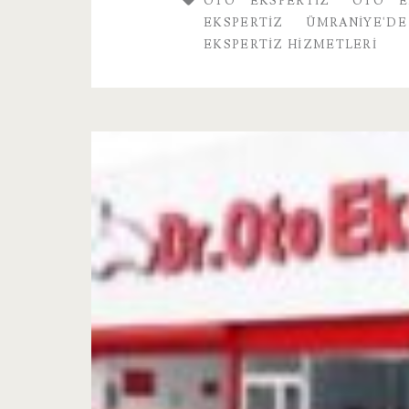
OTO EKSPERTIZ
OTO E
Hizmetleri
EKSPERTIZ
ÜMRANIYE'D
EKSPERTIZ HIZMETLERI