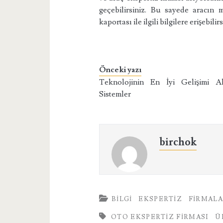
geçebilirsiniz. Bu sayede aracın 
kaportası ile ilgili bilgilere erişebilirs
Önceki yazı
Teknolojinin En İyi Gelişimi Ak
Sistemler
birchok
BILGI
EKSPERTIZ
FIRMAL
OTO EKSPERTIZ FIRMASI
Ü