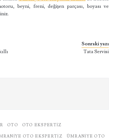
motoru, beyni, freni, değişen parçası, boyası ve
iniz.
Sonraki yazı
ıllı
Tata Servisi
AR
OTO
OTO EKSPERTIZ
MRANIYE OTO EKSPERTIZ
ÜMRANIYE OTO