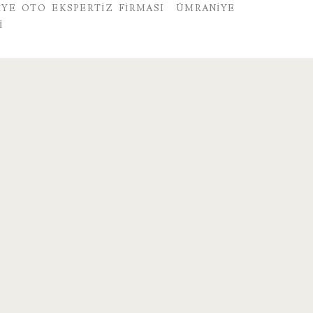
YE OTO EKSPERTIZ FIRMASI
ÜMRANIYE
I