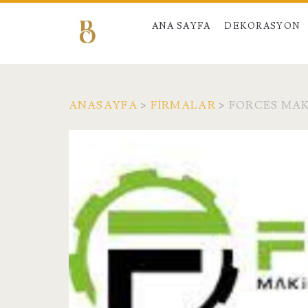
ANA SAYFA
DEKORASYON
ANASAYFA
>
FIRMALAR
>
FORCES MAK