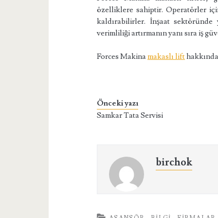
özelliklere sahiptir. Operatörler iç
kaldırabilirler. İnşaat sektöründ
verimliliği artırmanın yanı sıra iş güv
Forces Makina
makaslı lift
hakkında d
Önceki yazı
Samkar Tata Servisi
birchok
ASANSÖR
BILGI
FIRMALAR