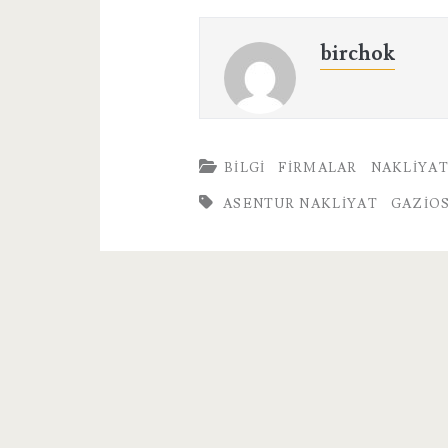
birchok
BILGI
FIRMALAR
NAKLIYA
ASENTUR NAKLIYAT
GAZIO