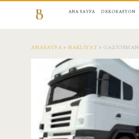
ANA SAYFA
DEKORASYON
ANASAYFA
>
NAKLIYAT
>
GAZIOSMAN