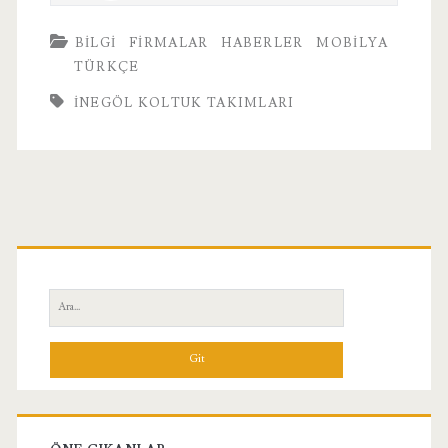
BILGI
FIRMALAR
HABERLER
MOBILYA
TÜRKÇE
INEGÖL KOLTUK TAKIMLARI
Birincil
Yan
Ara:
Menü