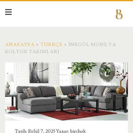
ANASAYFA
>
TÜRKÇE
>
İNEGÖL MOBILYA
KOLTUK TAKIMLARI
Tarih: Eylül 7, 2025 Yazar:
birchok