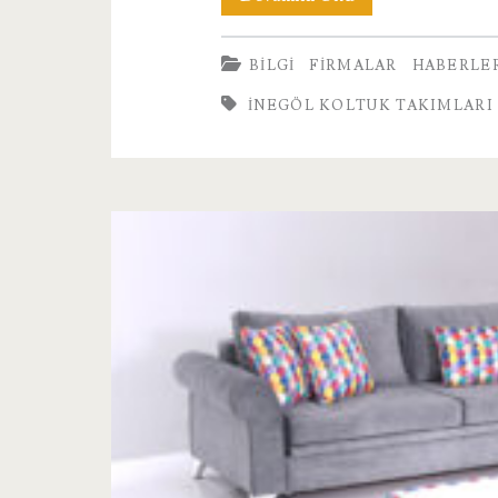
Mobilya
BILGI
FIRMALAR
HABERLE
Koltuk
INEGÖL KOLTUK TAKIMLARI
Takımları