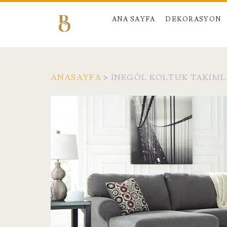
ANA SAYFA
DEKORASYON
ANASAYFA
>
INEGÖL KOLTUK TAKIML
Etiket:
<span>inegöl
koltuk
takımları</span>