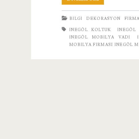
Firması
BILGI
DEKORASYON
FIRM
İnegöl
INEGÖL KOLTUK
INEGÖL
Mobilya
İNEGÖL MOBILYA VADI
Vadi
MOBILYA FIRMASI İNEGÖL M