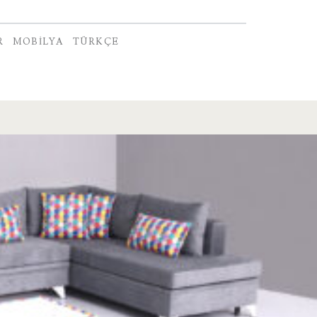
R
MOBILYA
TÜRKÇE