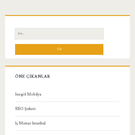
Birincil
Yan
Ara:
Menü
ÖNE ÇIKANLAR
İnegöl Mobilya
SEO Şirketi
İç Mimar İstanbul