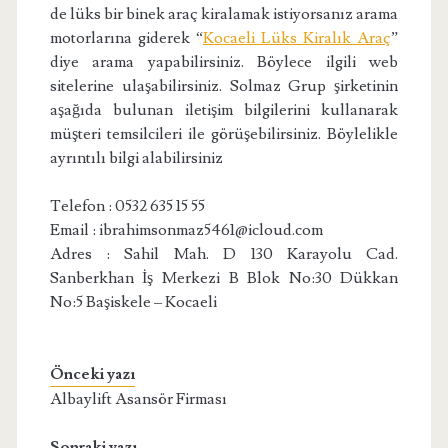
de lüks bir binek araç kiralamak istiyorsanız arama
motorlarına giderek “
Kocaeli Lüks Kiralık Araç
”
diye arama yapabilirsiniz. Böylece ilgili web
sitelerine ulaşabilirsiniz. Solmaz Grup şirketinin
aşağıda bulunan iletişim bilgilerini kullanarak
müşteri temsilcileri ile görüşebilirsiniz. Böylelikle
ayrıntılı bilgi alabilirsiniz
Telefon : 0532 635 15 55
Email : ibrahimsonmaz5461@icloud.com
Adres : Sahil Mah. D 130 Karayolu Cad.
Sanberkhan İş Merkezi B Blok No:30 Dükkan
No:5 Başiskele – Kocaeli
Önceki yazı
Albaylift Asansör Firması
Sonraki yazı