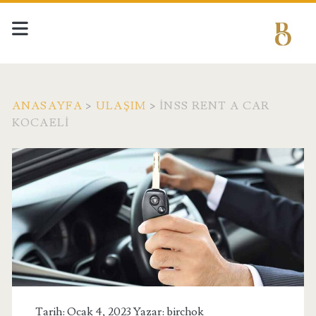
ANASAYFA
>
ULAŞIM
>
İNSS RENT A CAR
KOCAELI
Tarih: Ocak 4, 2023 Yazar:
birchok