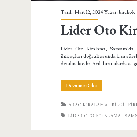
Tarih: Mart 12, 2024 Yazar:
birchok
Lider Oto Ki
Lider Oto Kiralama; Samsun’da ye
ihtiyaçları doğrultusunda kısa sürel
denilmektedir. Acil durumlarda ve g
Lider
Devamını Oku
Oto
ARAÇ KIRALAMA
BILGI
FI
Kiralama
LIDER OTO KIRALAMA
SAMS