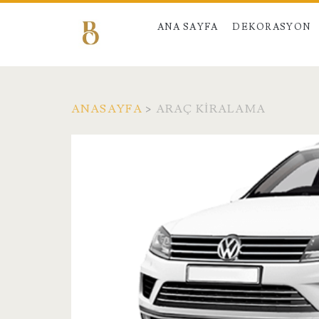
ANA SAYFA
DEKORASYON
ANASAYFA
>
ARAÇ KIRALAMA
Kategori:
<span>Araç
Kiralama</span>