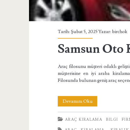
Tarih: Şubat 5, 2025 Yazar:
birchok
Samsun Oto 
Araç filosunu müşteri odaklı gelişt
müşterisine en iyi araba kiralam
Filosunda bulunan geniş araç seçen
Samsun
Devamını Oku
Oto
ARAÇ KIRALAMA
BILGI
FI
Kiralama