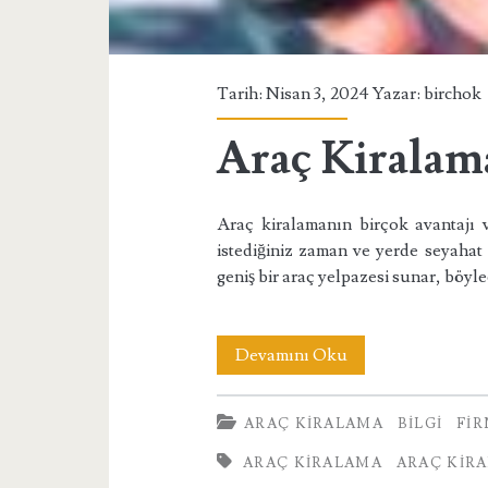
Tarih: Nisan 3, 2024 Yazar:
birchok
Araç Kiralama
Araç kiralamanın birçok avantajı va
istediğiniz zaman ve yerde seyahat ed
geniş bir araç yelpazesi sunar, böyl
Araç
Devamını Oku
Kiralamak
ARAÇ KIRALAMA
BILGI
FI
Avantajlıdır
ARAÇ KIRALAMA
ARAÇ KIR