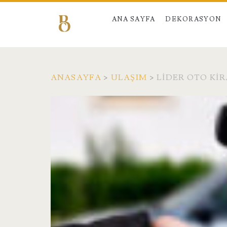
ANA SAYFA
DEKORASYON
ANASAYFA
>
ULAŞIM
>
LIDER OTO KI