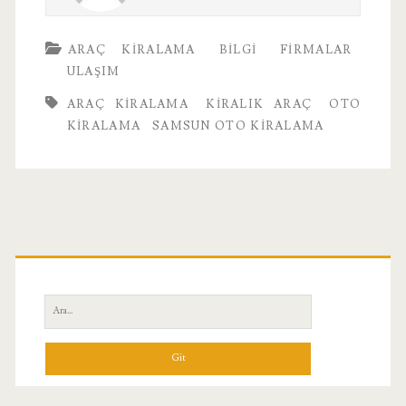
ARAÇ KIRALAMA
BILGI
FIRMALAR
ULAŞIM
ARAÇ KIRALAMA
KIRALIK ARAÇ
OTO
KIRALAMA
SAMSUN OTO KIRALAMA
Birincil
Yan
Ara:
Menü