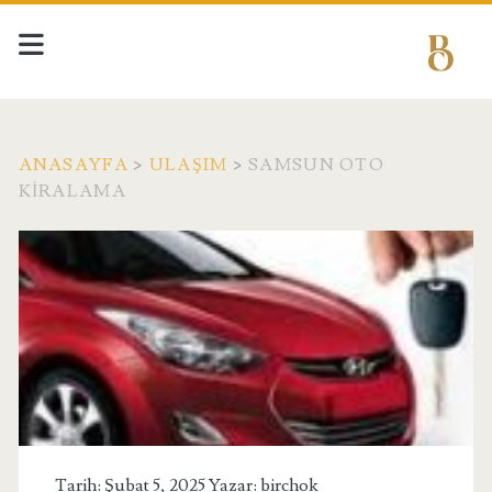
ANASAYFA
>
ULAŞIM
>
SAMSUN OTO
KIRALAMA
Tarih: Şubat 5, 2025 Yazar:
birchok