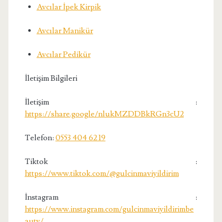
Avcılar İpek Kirpik
Avcılar Manikür
Avcılar Pedikür
İletişim Bilgileri
İletişim :
https://share.google/nlukMZDDBkRGn3cU2
Telefon:
0553 404 62 19
Tiktok :
https://www.tiktok.com/@gulcinmaviyildirim
İnstagram :
https://www.instagram.com/gulcinmaviyildirimbe
auty/