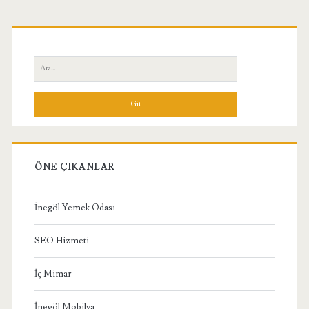
Birincil
Yan
Ara:
Menü
ÖNE ÇIKANLAR
İnegöl Yemek Odası
SEO Hizmeti
İç Mimar
İnegöl Mobilya