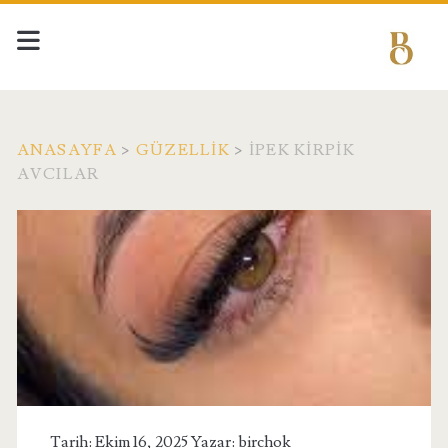
ANASAYFA
>
GÜZELLIK
>
İPEK KIRPIK
AVCILAR
Tarih: Ekim 16, 2025 Yazar:
birchok