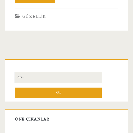
Tırnak
GÜZELLIK
Avcılar
Birincil
Yan
Ara:
Menü
ÖNE ÇIKANLAR