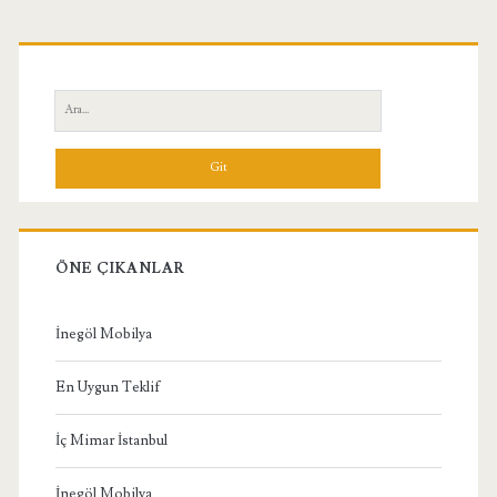
Birincil
Yan
Ara:
Menü
ÖNE ÇIKANLAR
İnegöl Mobilya
En Uygun Teklif
İç Mimar İstanbul
İnegöl Mobilya