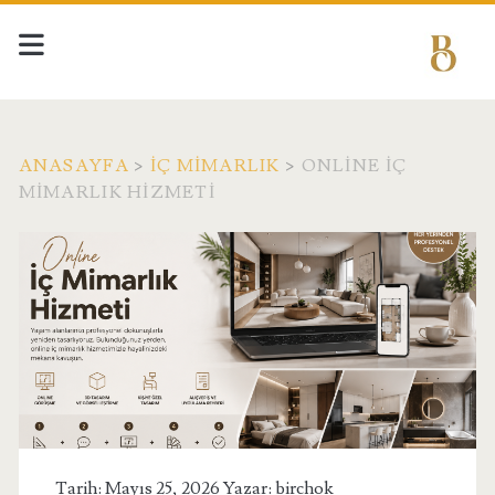
ANASAYFA
>
İÇ MIMARLIK
>
ONLINE İÇ
MIMARLIK HIZMETI
Tarih: Mayıs 25, 2026 Yazar:
birchok