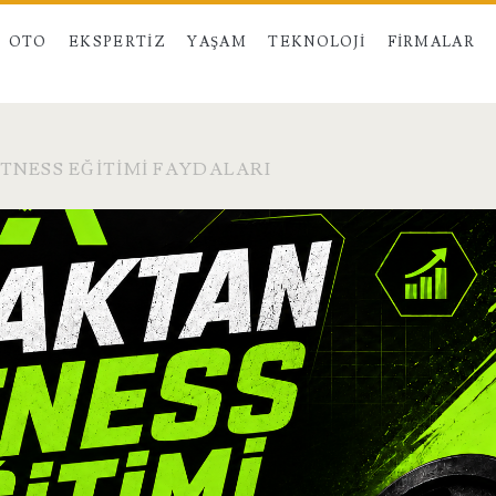
OTO
EKSPERTIZ
YAŞAM
TEKNOLOJI
FIRMALAR
TNESS EĞITIMI FAYDALARI