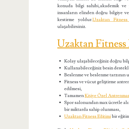
konuda bilgi sahibi,akademik ve
insanların elinden doğru bilgiye v
kestirme yoldur.
Uzaktan Fitnes
ulaşabilirsiniz.
Uzaktan Fitness 
Kolay ulaşabileceğiniz doğru bilgi
Kullanabileceğiniz besin destek
Beslenme ve beslenme tarzının u
Fitness ve vücut geliştirme ant
edilmesi,
Tamamen
Kişiye Özel Antrenma
Spor salonundan max ücretle alına
bir miktarda sahip olunması,
Uzaktan Fitness Eğitimi
bir eğiti