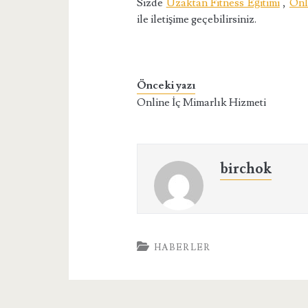
Sizde
Uzaktan Fitness Eğitimi
,
Onl
ile iletişime geçebilirsiniz.
Önceki yazı
Online İç Mimarlık Hizmeti
birchok
HABERLER