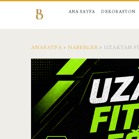
ANA SAYFA
DEKORASYON
ANASAYFA
>
HABERLER
>
UZAKTAN FI