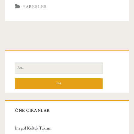
HABERLER
Birincil
Yan
Ara:
Menü
ÖNE ÇIKANLAR
İnegöl Koltuk Takımı