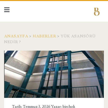
ANASAYFA
>
HABERLER
>
YÜK ASANSÖRÜ
NEDIR ?
Tarih: Temmuz 3, 2026 Yazar:
birchok