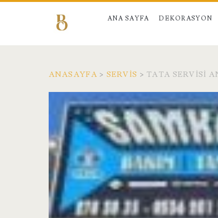
ANA SAYFA
DEKORASYON
ANASAYFA
>
SERVIS
>
TATA SERVISI 