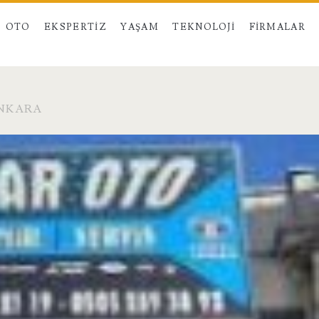
OTO
EKSPERTIZ
YAŞAM
TEKNOLOJI
FIRMALAR
ANKARA