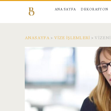
ANA SAYFA
DEKORASYON
ANASAYFA
>
VIZE İŞLEMLERI
>
VIZENI