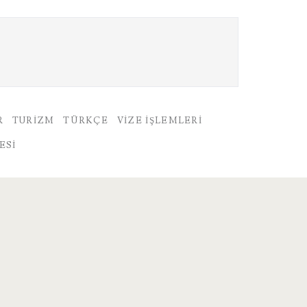
R
TURIZM
TÜRKÇE
VIZE İŞLEMLERI
ESI