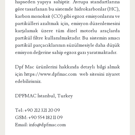
hapseden yapıya sahiptir. Avrupa standartlarına
göre tasarlanan bu sistemde hidrokarbonlar (HC),
karbon monoksit (CO) gibi egzoz emisyonlarını ve
partikülleri azaltmak için, emisyon düzenlemesini
karşılamak üzere tüm dizel motorlu araçlarda
partikül filtre kullanılmaktadır. Bu sistemin amacı
partikül parçacıklarının süzülmesiyle daha düşük
emisyon değerine sahip egzoz gazı yaratmaktadır.
Dpf Mac ürünlerini hakkında detaylı bilgi almak
için https://www.dpfmac.com web sitesini ziyaret
edebilirisniz.
DPFMAC İstanbul, Turkey
Tel: +90 212 321 20 09
GSM: +90 554 182 11 09
Email: info@dpfmac.com