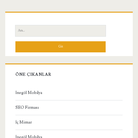
Birincil
Yan
Ara:
Menü
ÖNE ÇIKANLAR
İnegöl Mobilya
SEO Firması
İç Mimar
İnegöl Mobilya