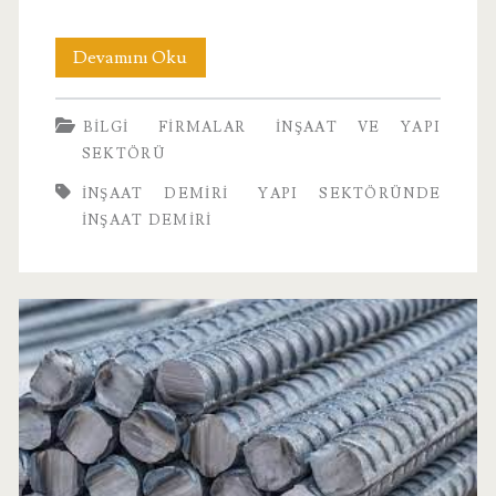
Yapı
Devamını Oku
Sektöründe
BILGI
FIRMALAR
İNŞAAT VE YAPI
İnşaat
SEKTÖRÜ
Demiri
INŞAAT DEMIRI
YAPI SEKTÖRÜNDE
İNŞAAT DEMIRI