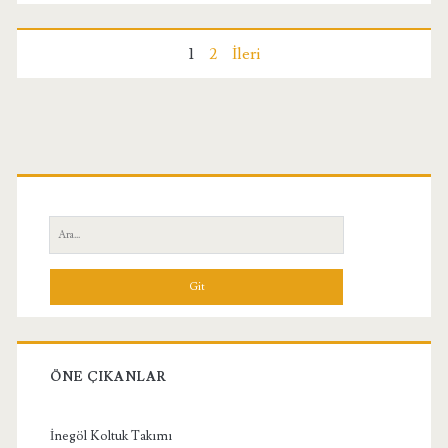
Yazı
1
2
İleri
sayfalandırması
Birincil
Yan
Ara:
Menü
ÖNE ÇIKANLAR
İnegöl Koltuk Takımı