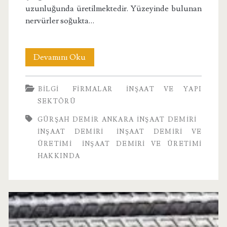
uzunluğunda üretilmektedir. Yüzeyinde bulunan
nervürler soğukta…
İnşaat
Devamını Oku
Demiri
BILGI
FIRMALAR
İNŞAAT VE YAPI
Nedir?
SEKTÖRÜ
GÜRŞAH DEMIR ANKARA İNŞAAT DEMIRI
INŞAAT DEMIRI
İNŞAAT DEMIRI VE
ÜRETIMI
İNŞAAT DEMIRI VE ÜRETIMI
HAKKINDA