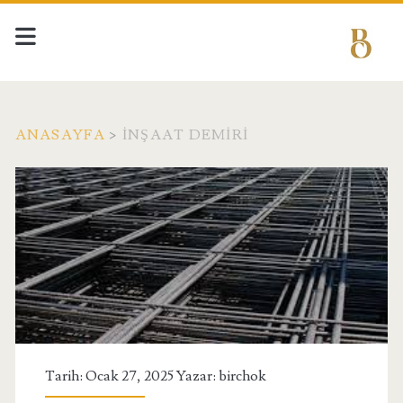
ANASAYFA
>
INŞAAT DEMIRI
Etiket:
<span>inşaat
demiri</span>
Tarih: Ocak 27, 2025 Yazar:
birchok