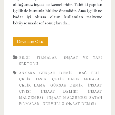
olduğunuz inşaat malzemeleridir. Tabii ki yapılan
işçilik de bununla birlikte önemlidir. Ama işçilik ne
kadar iyi olursa olsun kullanılan malzeme
kötüyse maalesef sonuçları da…
İnşaat
Devamını Oku
Malzemesi
BILGI
FIRMALAR
İNŞAAT VE YAPI
SEKTÖRÜ
ANKARA GÜRŞAH DEMIR
BAĞ TELI
ÇELIK HASIR
ÇELIK HASIR ANKARA
ÇELIK LAMA
GÜRŞAH DEMIR
INŞAAT
ÇIVISI
INŞAAT DEMIRI
INŞAAT
MALZEMESI
İNŞAAT MALZEMESI SATAN
FIRMALAR
NERVÜRLÜ INŞAAT DEMIRI