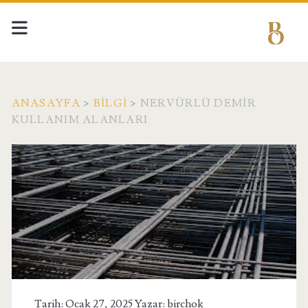
ANASAYFA
>
BILGI
>
NERVÜRLÜ DEMIR
KULLANIM ALANLARI
Tarih: Ocak 27, 2025 Yazar:
birchok