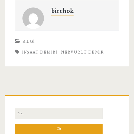
birchok
BILGI
INŞAAT DEMIRI
NERVÜRLÜ DEMIR
Birincil
Yan
Ara:
Menü