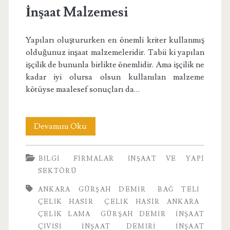
İnşaat Malzemesi
Yapıları oluştururken en önemli kriter kullanmış
olduğunuz inşaat malzemeleridir. Tabii ki yapılan
işçilik de bununla birlikte önemlidir. Ama işçilik ne
kadar iyi olursa olsun kullanılan malzeme
kötüyse maalesef sonuçları da…
İnşaat
Devamını Oku
Malzemesi
BILGI
FIRMALAR
İNŞAAT VE YAPI
SEKTÖRÜ
ANKARA GÜRŞAH DEMIR
BAĞ TELI
ÇELIK HASIR
ÇELIK HASIR ANKARA
ÇELIK LAMA
GÜRŞAH DEMIR
INŞAAT
ÇIVISI
INŞAAT DEMIRI
INŞAAT