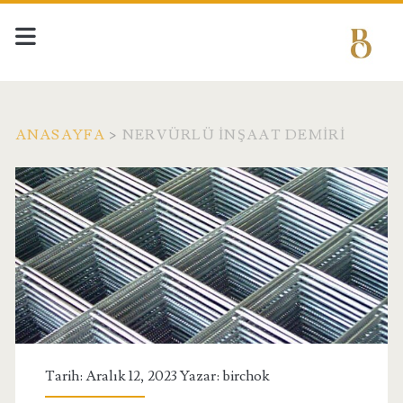
ANASAYFA
>
NERVÜRLÜ INŞAAT DEMIRI
Etiket:
<span>nervürlü
inşaat
demiri</span>
Tarih: Aralık 12, 2023 Yazar:
birchok