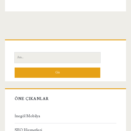
Birincil
Yan
Ara:
Menü
ÖNE ÇIKANLAR
İnegöl Mobilya
SEO Hizmetleri