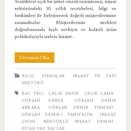
Yeniliklere açık bir şirket olarak tanımlanan, inşaat
sektöründeki 30 yıllık tecrübeleri, bilgi ve
birikimleri ile birleştirerek değerli müşterilerimize
sunmaktalar. Müşterilerinin istekleri
doğrultusunda hızlı sevkiyat ve kaliteli ürün
politikalarıyla sizlere hizmet…
Gürşah
Devamını Oku
Demir
BILGI
FIRMALAR
İNŞAAT VE YAPI
Ankara
SEKTÖRÜ
BAĞ TELI
ÇELIK HASIR
ÇELIK LAMA
GÜRŞAH DEMIR
GÜRŞAH DEMIR
ANKARA
GÜRŞAH DEMIR FIRMASI
GÜRŞAH DEMIR'I TANIYALIM
INŞAAT
ÇIVISI
NERVÜRLÜ INŞAAT DEMIRI
SIYAH DKP SACLAR