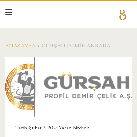
ANASAYFA
>
GÜRŞAH DEMIR ANKARA
Etiket:
<span>gürşah
demir
ankara</span>
Tarih: Şubat 7, 2023 Yazar:
birchok