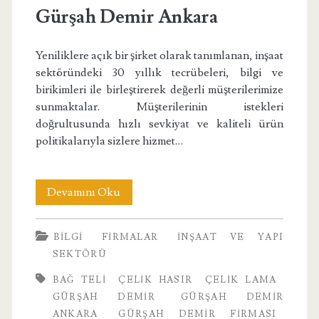
Gürşah Demir Ankara
Yeniliklere açık bir şirket olarak tanımlanan, inşaat
sektöründeki 30 yıllık tecrübeleri, bilgi ve
birikimleri ile birleştirerek değerli müşterilerimize
sunmaktalar. Müşterilerinin istekleri
doğrultusunda hızlı sevkiyat ve kaliteli ürün
politikalarıyla sizlere hizmet…
Gürşah
Devamını Oku
Demir
BILGI
FIRMALAR
İNŞAAT VE YAPI
Ankara
SEKTÖRÜ
BAĞ TELI
ÇELIK HASIR
ÇELIK LAMA
GÜRŞAH DEMIR
GÜRŞAH DEMIR
ANKARA
GÜRŞAH DEMIR FIRMASI