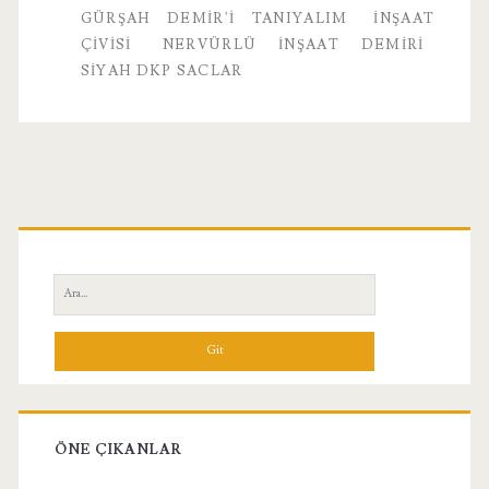
GÜRŞAH DEMIR'I TANIYALIM
INŞAAT
ÇIVISI
NERVÜRLÜ INŞAAT DEMIRI
SIYAH DKP SACLAR
Birincil
Yan
Ara:
Menü
ÖNE ÇIKANLAR