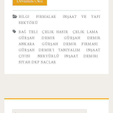
Gürşah
Devamını Oku
Demir
BILGI
FIRMALAR
İNŞAAT VE YAPI
Ankara
SEKTÖRÜ
BAĞ TELI
ÇELIK HASIR
ÇELIK LAMA
GÜRŞAH DEMIR
GÜRŞAH DEMIR
ANKARA
GÜRŞAH DEMIR FIRMASI
GÜRŞAH DEMIR'I TANIYALIM
INŞAAT
ÇIVISI
NERVÜRLÜ INŞAAT DEMIRI
SIYAH DKP SACLAR
Birincil
Yan
Ara: