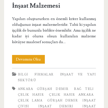
İnşaat Malzemesi
Yapıları oluştururken en önemli kriter kullanmış
olduğunuz inşaat malzemeleridir. Tabii ki yapılan
işçilik de bununla birlikte önemlidir. Ama işçilik ne
kadar iyi olursa olsun kullanılan malzeme
kötüyse maalesef sonuçları da…
İnşaat
Devamını Oku
Malzemesi
BILGI
FIRMALAR
İNŞAAT VE YAPI
SEKTÖRÜ
ANKARA GÜRŞAH DEMIR
BAĞ TELI
ÇELIK HASIR
ÇELIK HASIR ANKARA
ÇELIK LAMA
GÜRŞAH DEMIR
INŞAAT
ÇIVISI
INŞAAT DEMIRI
INŞAAT