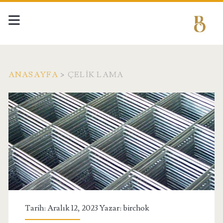
ANASAYFA
>
ÇELIK LAMA
Etiket:
<span>çelik
lama</span>
Tarih: Aralık 12, 2023 Yazar:
birchok