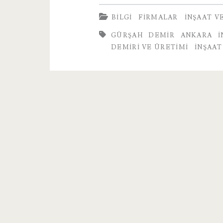
Demiri
BILGI
FIRMALAR
İNŞAAT V
Nedir?
GÜRŞAH DEMIR ANKARA İ
DEMIRI VE ÜRETIMI
İNŞAAT