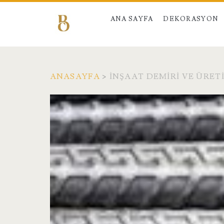
ANA SAYFA
DEKORASYON
ANASAYFA
>
İNŞAAT DEMIRI VE ÜRET
Etiket:
<span>İnşaat
Demiri
ve
Üretimi