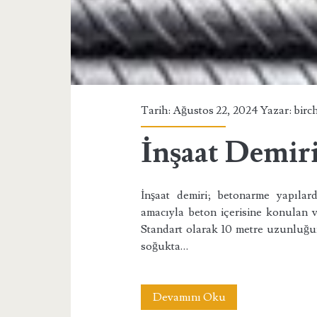
Hakkında</span>
Tarih: Ağustos 22, 2024 Yazar:
birc
İnşaat Demir
İnşaat demiri; betonarme yapılar
amacıyla beton içerisine konulan ve
Standart olarak 10 metre uzunluğu
soğukta…
İnşaat
Devamını Oku