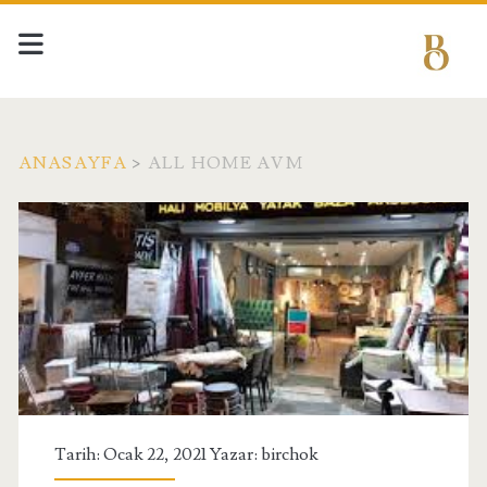
ANASAYFA
>
ALL HOME AVM
Etiket:
<span>All
Home
Avm</span>
Tarih: Ocak 22, 2021 Yazar:
birchok