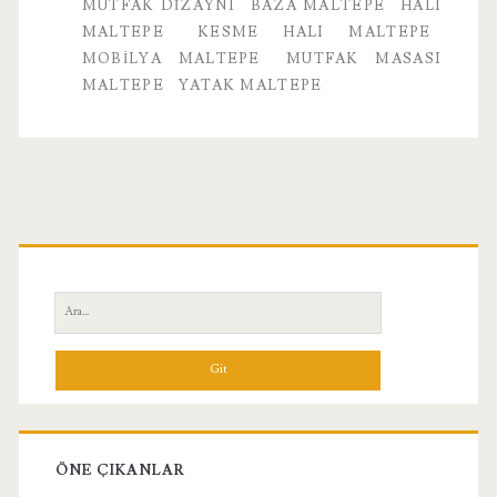
Mutfak
MUTFAK DIZAYNI
BAZA MALTEPE
HALI
MALTEPE
KESME HALI MALTEPE
Dizaynı
MOBILYA MALTEPE
MUTFAK MASASI
MALTEPE
YATAK MALTEPE
Birincil
Yan
Ara:
Menü
ÖNE ÇIKANLAR