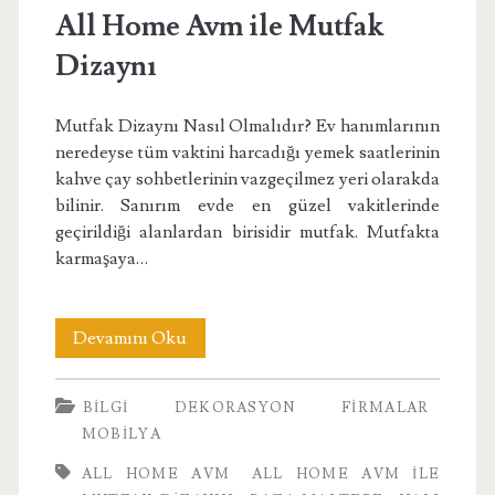
All Home Avm ile Mutfak
Dizaynı
Mutfak Dizaynı Nasıl Olmalıdır? Ev hanımlarının
neredeyse tüm vaktini harcadığı yemek saatlerinin
kahve çay sohbetlerinin vazgeçilmez yeri olarakda
bilinir. Sanırım evde en güzel vakitlerinde
geçirildiği alanlardan birisidir mutfak. Mutfakta
karmaşaya…
All
Devamını Oku
Home
BILGI
DEKORASYON
FIRMALAR
Avm
MOBILYA
ile
ALL HOME AVM
ALL HOME AVM ILE