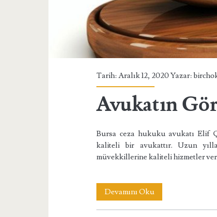
Tarih: Aralık 12, 2020 Yazar:
bircho
Avukatın Gör
Bursa ceza hukuku avukatı Elif Ç
kaliteli bir avukattır. Uzun yıll
müvekkillerine kaliteli hizmetler ve
Avukatın
Devamını Oku
Görevleri