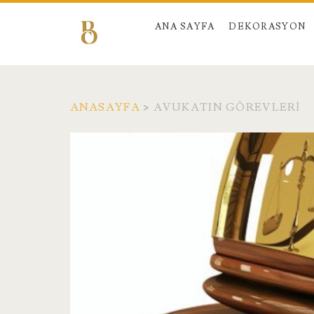
ANA SAYFA
DEKORASYON
ANASAYFA
>
AVUKATIN GÖREVLERI
Etiket:
<span>Avukatın
Görevleri</span>