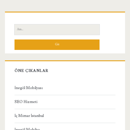
Birincil
Yan
Ara:
Menü
ÖNE ÇIKANLAR
İnegöl Mobilyası
SEO Hizmeti
İç Mimar İstanbul
İnegöl Mobilya