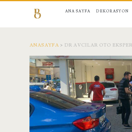
ANA SAYFA
DEKORASYON
ANASAYFA
>
DR AVCILAR OTO EKSPE
Etiket:
<span>Dr
Avcılar
Oto
Ekspertiz</span>