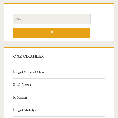
Birincil
Yan
Ara:
Menü
ÖNE ÇIKANLAR
İnegöl Yemek Odası
SEO Ajansı
İç Mimar
İnegöl Mobilya