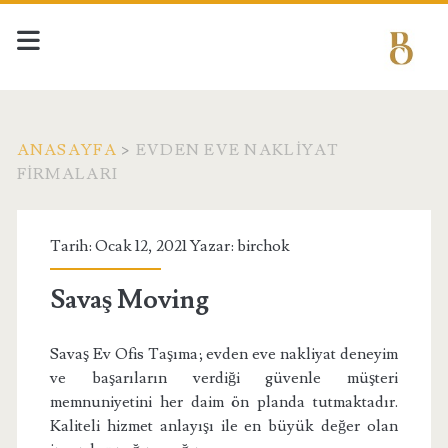
ANASAYFA
>
EVDEN EVE NAKLIYAT
FIRMALARI
Etiket:
Tarih: Ocak 12, 2021 Yazar:
birchok
<span>evden
Savaş Moving
eve
Savaş Ev Ofis Taşıma; evden eve nakliyat deneyim
nakliyat
ve başarıların verdiği güvenle müşteri
memnuniyetini her daim ön planda tutmaktadır.
firmaları</span>
Kaliteli hizmet anlayışı ile en büyük değer olan