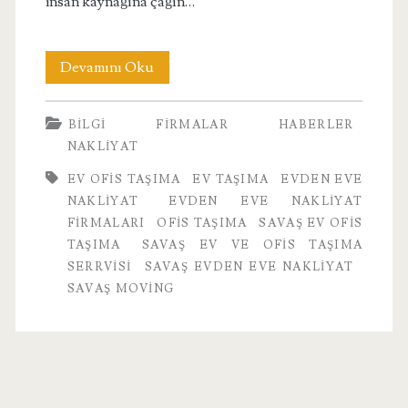
insan kaynağına çağın…
Savaş
Devamını Oku
Moving
BILGI
FIRMALAR
HABERLER
NAKLIYAT
EV OFIS TAŞIMA
EV TAŞIMA
EVDEN EVE
NAKLIYAT
EVDEN EVE NAKLIYAT
FIRMALARI
OFIS TAŞIMA
SAVAŞ EV OFIS
TAŞIMA
SAVAŞ EV VE OFIS TAŞIMA
SERRVISI
SAVAŞ EVDEN EVE NAKLIYAT
SAVAŞ MOVING