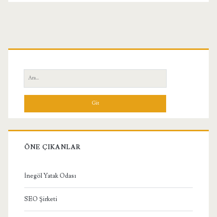
Bazalı
Olandır
Birincil
Yan
Ara:
Menü
ÖNE ÇIKANLAR
İnegöl Yatak Odası
SEO Şirketi