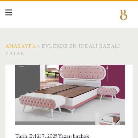
ANASAYFA
>
EVLERDE EN İDEALI BAZALI
YATAK
Etiket:
<span>Evlerde
En
İdeali
Bazalı
Tarih: Eylül 7, 2025 Yazar:
birchok