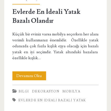
Yatak</span>
Evlerde En İdeali Yatak
Bazalı Olandır
Küçük bir eviniz varsa mobilya seçerken her alanı
verimli kullanmanız önemlidir. Özellikle yatak
odanızda çok fazla kışlık eşya olacağı için bazalı
yatak en iyi seçimdir. Yatak altındaki bazalara
özellikle kışlık…
Evlerde
Devamını Oku
En
BILGI
DEKORASYON
MOBILYA
İdeali
EVLERDE EN İDEALI BAZALI YATAK
Yatak