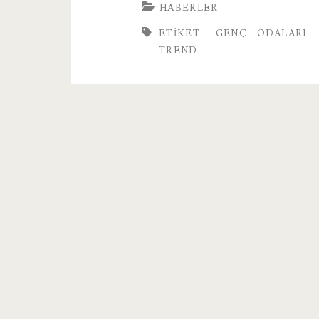
HABERLER
Odası
ETIKET
GENÇ ODALARI
Firması
TREND