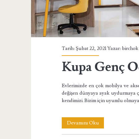
Tarih: Şubat 22, 2021 Yazar:
birchok
Kupa Genç Od
Evlerimizde en çok mobilya ve akse
değişen dünyaya ayak uydurmaya ça
kendimizi. Bizim için uyumlu olmay
Kupa
Devamını Oku
Genç