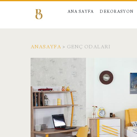
ANA SAYFA
DEKORASYON
ANASAYFA
>
GENÇ ODALARI
Etiket:
<span>genç
odaları</span>