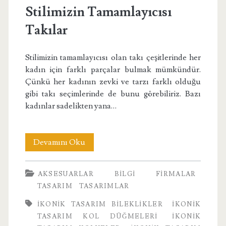
Stilimizin Tamamlayıcısı
Takılar
Stilimizin tamamlayıcısı olan takı çeşitlerinde her
kadın için farklı parçalar bulmak mümkündür.
Çünkü her kadının zevki ve tarzı farklı olduğu
gibi takı seçimlerinde de bunu görebiliriz. Bazı
kadınlar sadelikten yana…
Stilimizin
Devamını Oku
Tamamlayıcısı
AKSESUARLAR
BILGI
FIRMALAR
Takılar
TASARIM
TASARIMLAR
IKONIK TASARIM BILEKLIKLER
IKONIK
TASARIM KOL DÜĞMELERI
IKONIK