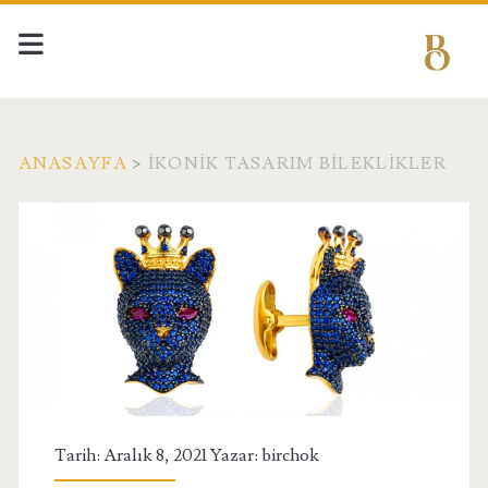
ANASAYFA
>
IKONIK TASARIM BILEKLIKLER
Etiket:
<span>ikonik
tasarım
bileklikler</span>
Tarih: Aralık 8, 2021 Yazar:
birchok