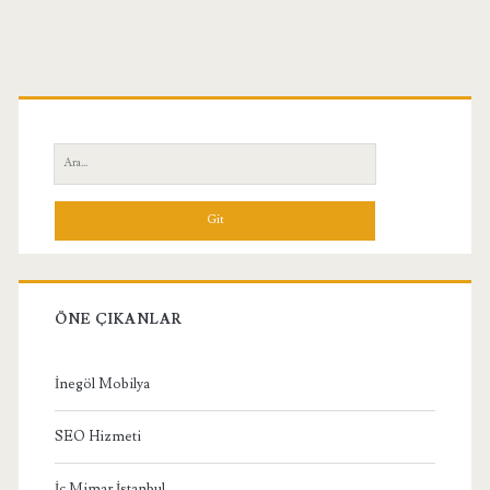
Birincil
Yan
Ara:
Menü
ÖNE ÇIKANLAR
İnegöl Mobilya
SEO Hizmeti
İç Mimar İstanbul