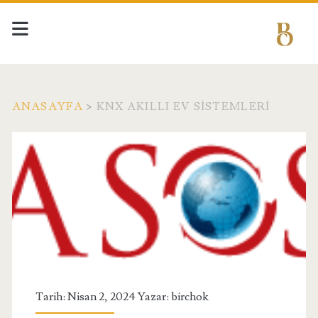
ANASAYFA
>
KNX AKILLI EV SISTEMLERI
Etiket:
<span>knx
akıllı
ev
sistemleri</span>
Tarih: Nisan 2, 2024 Yazar:
birchok