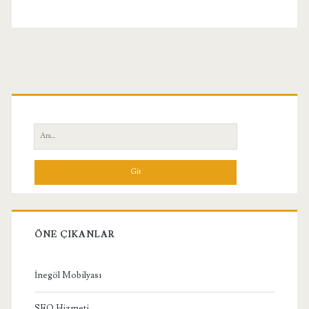
Birincil
Yan
Ara:
Menü
ÖNE ÇIKANLAR
İnegöl Mobilyası
SEO Hizmeti