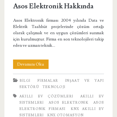
Asos Elektronik Hakkında
Asos Elektronik firması 2004 yılında Data ve
Elektrik Taahhüt projelerinde çözüm ortağı
olarak çalışmak ve en uygun çözümleri sunmak
için kurulmuştur. Firma en son teknolojileri takip
eden ve uzman teknik…
Asos
Devamını Oku
Elektronik
BILGI
FIRMALAR
İNŞAAT VE YAPI
Hakkında
SEKTÖRÜ
TEKNOLOJI
AKILLI EV ÇÖZÜMLERI
AKILLI EV
SISTEMLERI
ASOS ELEKTRONIK
ASOS
ELEKTRONIK FIRMASI
KNX AKILLI EV
SISTEMLERI
KNX OTOMASYON